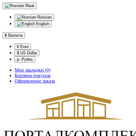
Язык
Russian
English
€
Валюта
€ Euro
$ US Dollar
р. Рубль
Мои закладки (0)
Корзина покупок
Оформление заказа