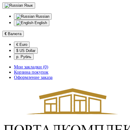
Язык
Russian
English
€
Валюта
€ Euro
$ US Dollar
р. Рубль
Мои закладки (0)
Корзина покупок
Оформление заказа