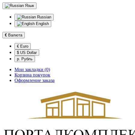
Язык
Russian
English
€
Валюта
€ Euro
$ US Dollar
р. Рубль
Мои закладки (0)
Корзина покупок
Оформление заказа