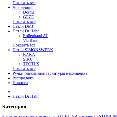
Показать все
Доводчики
Dorma
GEZE
Показать все
Петли DMJ
Петли Dr Hahn
Rollenband AT
VL Band
Показать все
Петли SIMONSWERK
BAKA
SIKU
TECTUS
Показать все
Ручки, нажимные гарнитуры нержавейка
Распродажа
Новости
Петли Dr Hahn
Категории
Planet автоматические пороги
STUBLINA доводчики
STUBLINA