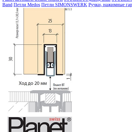
Band
Петли Medos
Петли SIMONSWERK
Ручки, нажимные га