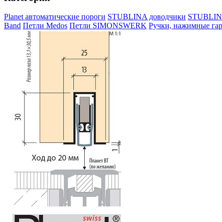
Planet автоматические пороги
STUBLINA доводчики
STUBLINA
Band
Петли Medos
Петли SIMONSWERK
Ручки, нажимные га