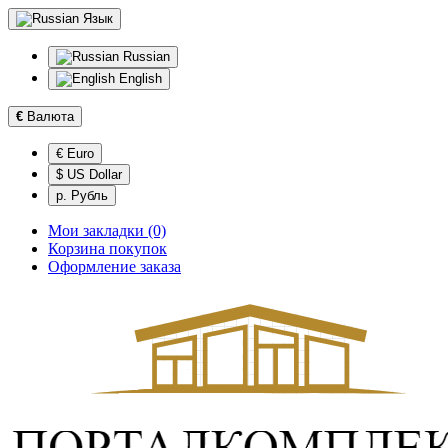
Язык
Russian
English
€
Валюта
€ Euro
$ US Dollar
р. Рубль
Мои закладки (0)
Корзина покупок
Оформление заказа