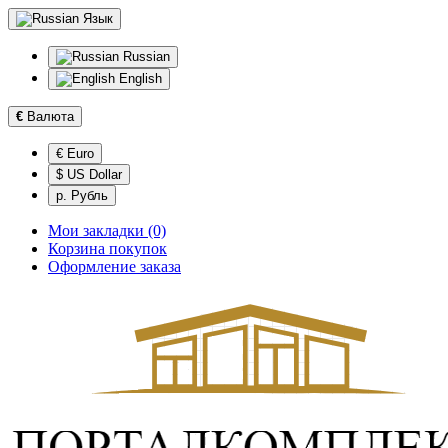
Язык
Russian
English
€
Валюта
€ Euro
$ US Dollar
р. Рубль
Мои закладки (0)
Корзина покупок
Оформление заказа