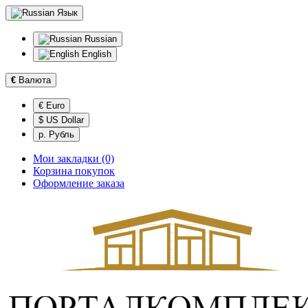
Язык
Russian
English
€
Валюта
€ Euro
$ US Dollar
р. Рубль
Мои закладки (0)
Корзина покупок
Оформление заказа