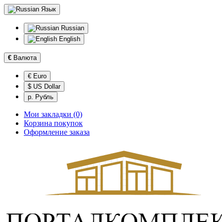
Язык
Russian
English
€
Валюта
€ Euro
$ US Dollar
р. Рубль
Мои закладки (0)
Корзина покупок
Оформление заказа